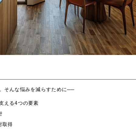
。そんな悩みを減らすために──
支える4つの要素
密
射取得