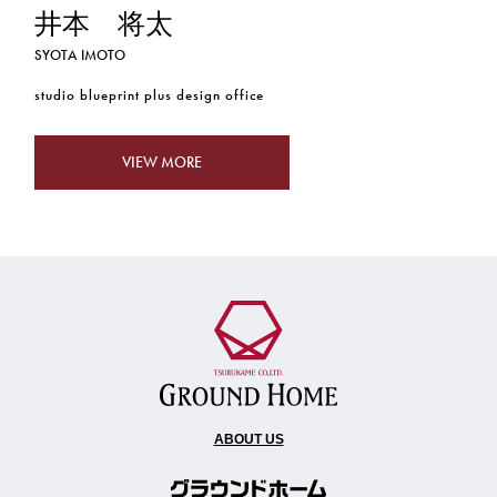
井本 将太
RIE UCHIYAMA
KAZUYA SHIKINAMI
YASUNORI FUKASE
SYOTA IMOTO
HIROMI MORISHITA
AKIO MORI
YOJI KOMAI
SHINICHIRO MATSUURA
SHINICHI YOSHINO
HIDESHI ABE
HAKUEI KIMOTO
DAISUKE OGURA
studio blueprint plus design office
MOAdesignworks
MADo
Style-A
plus design office
VIEW MORE
VIEW MORE
VIEW MORE
VIEW MORE
VIEW MORE
VIEW MORE
VIEW MORE
VIEW MORE
VIEW MORE
VIEW MORE
VIEW MORE
VIEW MORE
ABOUT US