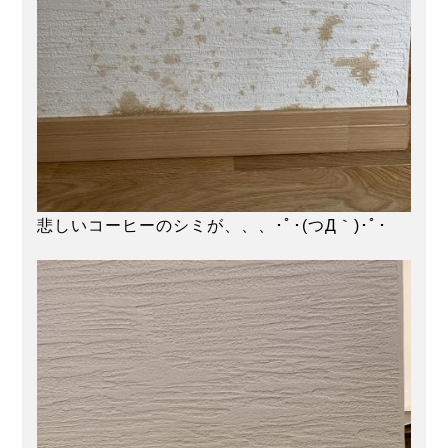
悲しいコーヒーのシミが、、、･ﾟ･(つД｀)･ﾟ･