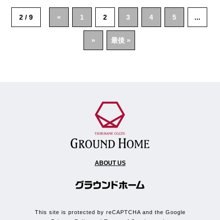
2 / 9
«
1
2
3
4
5
...
»
最後 »
ABOUT US
This site is protected by reCAPTCHA and the Google