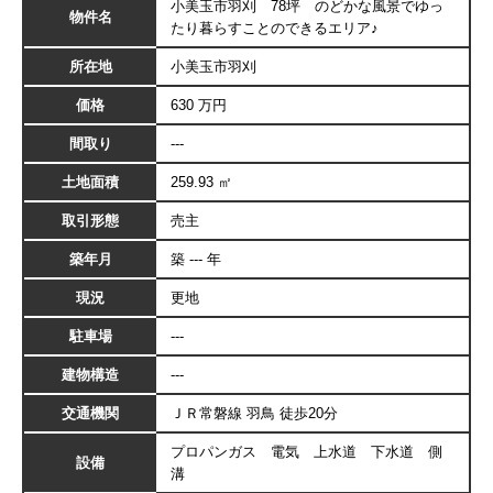
小美玉市羽刈 78坪 のどかな風景でゆっ
物件名
たり暮らすことのできるエリア♪
所在地
小美玉市羽刈
価格
630 万円
間取り
---
土地面積
259.93 ㎡
取引形態
売主
築年月
築 --- 年
現況
更地
駐車場
---
建物構造
---
交通機関
ＪＲ常磐線 羽鳥 徒歩20分
プロパンガス 電気 上水道 下水道 側
設備
溝